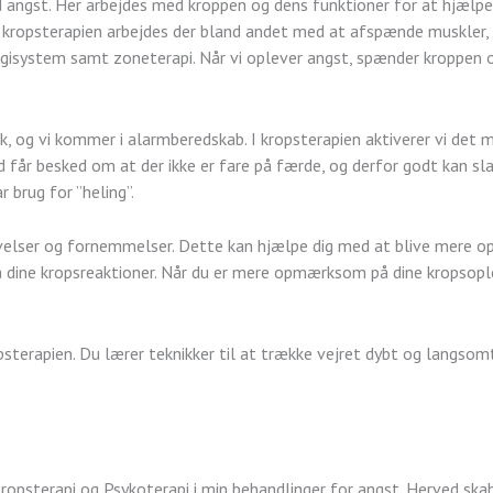
angst. Her arbejdes med kroppen og dens funktioner for at hjælpe
kropsterapien arbejdes der bland andet med at afspænde muskler,
ergisystem samt zoneterapi. Når vi oplever angst, spænder kroppen
sk, og vi kommer i alarmberedskab. I kropsterapien aktiverer vi de
får besked om at der ikke er fare på færde, og derfor godt kan slap
 brug for ”heling”.
velser og fornemmelser. Dette kan hjælpe dig med at blive mere o
 dine kropsreaktioner. Når du er mere opmærksom på dine kropsople
sterapien. Du lærer teknikker til at trække vejret dybt og langso
ropsterapi og Psykoterapi i min behandlinger for angst. Herved ska