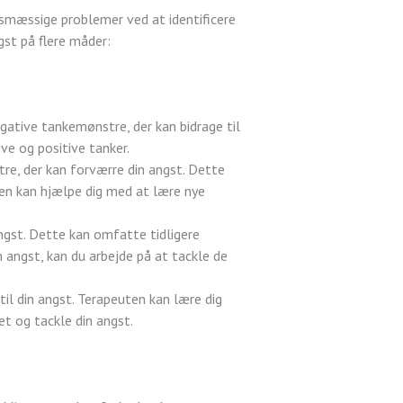
smæssige problemer ved at identificere
st på flere måder:
gative tankemønstre, der kan bidrage til
e og positive tanker.
e, der kan forværre din angst. Dette
ten kan hjælpe dig med at lære nye
angst. Dette kan omfatte tidligere
in angst, kan du arbejde på at tackle de
il din angst. Terapeuten kan lære dig
et og tackle din angst.