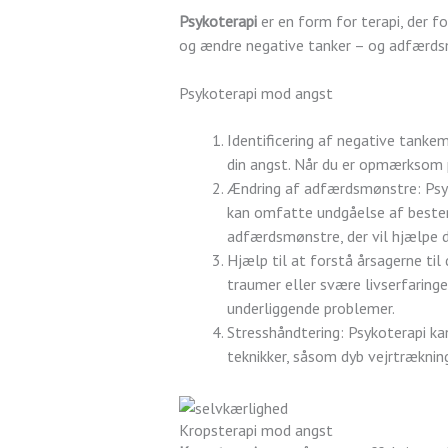
Psykoterapi
er en form for terapi, der 
og ændre negative tanker – og adfærdsm
Psykoterapi mod angst
Identificering af negative tankem
din angst. Når du er opmærksom p
Ændring af adfærdsmønstre: Psyk
kan omfatte undgåelse af bestemt
adfærdsmønstre, der vil hjælpe d
Hjælp til at forstå årsagerne til
traumer eller svære livserfaringer
underliggende problemer.
Stresshåndtering: Psykoterapi ka
teknikker, såsom dyb vejrtrækning
Kropsterapi mod angst