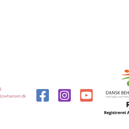
9
lowhansen.dk