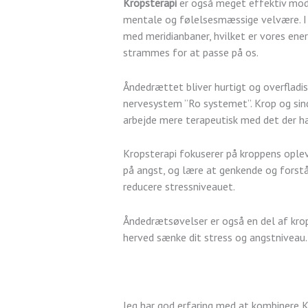
Kropsterapi
er også meget effektiv mod 
mentale og følelsesmæssige velvære. I 
med meridianbaner, hvilket er vores en
strammes for at passe på os.
Åndedrættet bliver hurtigt og overfladi
nervesystem ”Ro systemet”. Krop og sind 
arbejde mere terapeutisk med det der har
Kropsterapi fokuserer på kroppens ople
på angst, og lære at genkende og forstå
reducere stressniveauet.
Åndedrætsøvelser er også en del af krop
herved sænke dit stress og angstniveau.
Jeg har god erfaring med at kombinere K