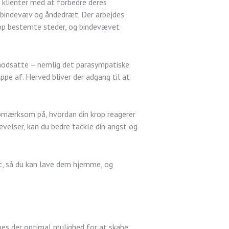
 klienter med at forbedre deres
 bindevæv og åndedræt. Der arbejdes
 op bestemte steder, og bindevævet
t modsatte – nemlig det parasympatiske
pe af. Herved bliver der adgang til at
pmærksom på, hvordan din krop reagerer
velser, kan du bedre tackle din angst og
mt, så du kan lave dem hjemme, og
bes der optimal mulighed for at skabe