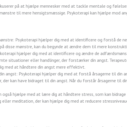
fokuserer på at hjælpe mennesker med at tackle mentale og følelse
ønstre til mere hensigtsmæssige. Psykoterapi kan hjælpe mod ang
ønstre: Psykoterapi hjælper dig med at identificere og forstå de ne
å disse mønstre, kan du begynde at ændre dem til mere konstruktiv
oterapi hjælper dig med at identificere og ændre de adfærdsmønstr
e situationer eller handlinger, der forstærker din angst. Terapeu
ig med at håndtere din angst mere effektivt.
 din angst: Psykoterapi hjælper dig med at forstå årsagerne til din 
, der kan have bidraget til din angst. Når du forstår årsagerne til d
n også hjælpe med at lære dig at håndtere stress, som kan bidrage t
 eller meditation, der kan hjælpe dig med at reducere stressniveau