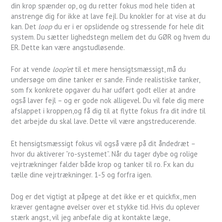
din krop spænder op, og du retter fokus mod hele tiden at
anstrenge dig for ikke at lave fejl. Du knokler for at vise at du
kan. Det
loop
du er i er opslidende og stressende for hele dit
system. Du sætter lighedstegn mellem det du GØR og hvem du
ER. Dette kan være angstudløsende.
For at vende
loop’et
til et mere hensigtsmæssigt, må du
undersøge om dine tanker er sande. Finde realistiske tanker,
som fx konkrete opgaver du har udført godt eller at andre
også laver fejl – og er gode nok alligevel. Du vil føle dig mere
afslappet i kroppen,og få dig til at flytte fokus fra dit indre til
det arbejde du skal lave. Dette vil være angstreducerende.
Et hensigtsmæssigt fokus vil også være på dit åndedræt –
hvor du aktiverer ”ro-systemet”. Når du tager dybe og rolige
vejrtrækninger falder både krop og tanker til ro. Fx kan du
tælle dine vejrtrækninger. 1-5 og forfra igen.
Dog er det vigtigt at påpege at det ikke er et quickfix, men
kræver gentagne øvelser over et stykke tid. Hvis du oplever
stærk angst, vil jeg anbefale dig at kontakte læge,