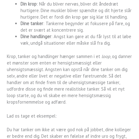
Din krop
: Når du bliver nervøs, bliver dit åndedræt
hurtigere. Dine muskler bliver spændte og dit hjerte slår
hurtigere. Det er fordi din krop gør sig klar til handling.
Dine tanker
: Tankerne begynder at fokusere på fare, og
det er svært at koncentrere sig.
Dine handlinger
: Angst kan gøre at du får lyst til at løbe
væk, undgå situationer eller måske slå fra dig.
Krop, tanker og handlinger hænger sammen i et
loop
, og danner
et mønster som enten er hensigtsmæssigt eller
uhensigtsmæssigt. Angsten kan opstå når dine tanker om dig
selv, andre eller livet er negative eller faretruende. Så det
handler om at finde frem til de uhensigtsmæssige tanker,
udfordre disse og finde mere realistiske tanker. Så vil et nyt
loop starte, og du vil skabe en mere hensigtsmæssig
kropsfornemmelse og adfærd.
Lad os tage et eksempel:
Du har tanker om ikke at være god nok på jobbet, dine kolleger
er bedre end dig. Det skaber en følelse af indre uro og frygt,