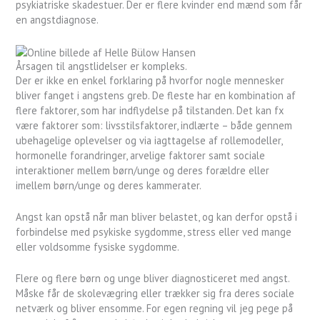
psykiatriske skadestuer. Der er flere kvinder end mænd som får
en angstdiagnose.
Årsagen til angstlidelser er kompleks.
Der er ikke en enkel forklaring på hvorfor nogle mennesker
bliver fanget i angstens greb. De fleste har en kombination af
flere faktorer, som har indflydelse på tilstanden. Det kan fx
være faktorer som: livsstilsfaktorer, indlærte – både gennem
ubehagelige oplevelser og via iagttagelse af rollemodeller,
hormonelle forandringer, arvelige faktorer samt sociale
interaktioner mellem børn/unge og deres forældre eller
imellem børn/unge og deres kammerater.
Angst kan opstå når man bliver belastet, og kan derfor opstå i
forbindelse med psykiske sygdomme, stress eller ved mange
eller voldsomme fysiske sygdomme.
Flere og flere børn og unge bliver diagnosticeret med angst.
Måske får de skolevægring eller trækker sig fra deres sociale
netværk og bliver ensomme. For egen regning vil jeg pege på