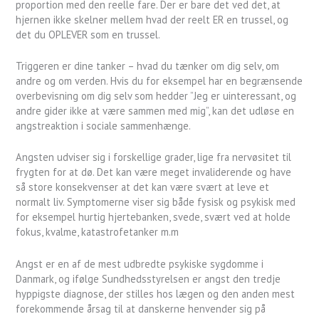
proportion med den reelle fare. Der er bare det ved det, at
hjernen ikke skelner mellem hvad der reelt ER en trussel, og
det du OPLEVER som en trussel.
Triggeren er dine tanker – hvad du tænker om dig selv, om
andre og om verden. Hvis du for eksempel har en begrænsende
overbevisning om dig selv som hedder ”Jeg er uinteressant, og
andre gider ikke at være sammen med mig”, kan det udløse en
angstreaktion i sociale sammenhænge.
Angsten udviser sig i forskellige grader, lige fra nervøsitet til
frygten for at dø. Det kan være meget invaliderende og have
så store konsekvenser at det kan være svært at leve et
normalt liv. Symptomerne viser sig både fysisk og psykisk med
for eksempel hurtig hjertebanken, svede, svært ved at holde
fokus, kvalme, katastrofetanker m.m
Angst er en af de mest udbredte psykiske sygdomme i
Danmark, og ifølge Sundhedsstyrelsen er angst den tredje
hyppigste diagnose, der stilles hos lægen og den anden mest
forekommende årsag til at danskerne henvender sig på