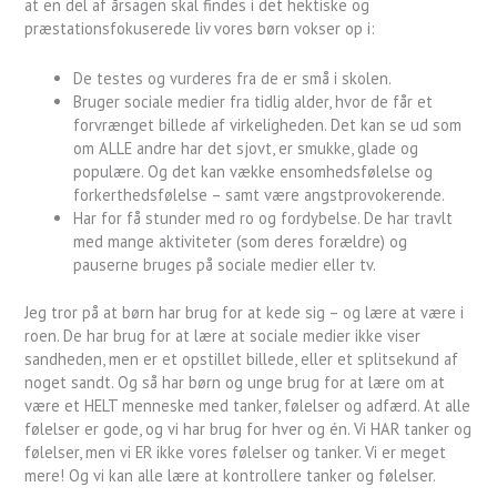
at en del af årsagen skal findes i det hektiske og
præstationsfokuserede liv vores børn vokser op i:
De testes og vurderes fra de er små i skolen.
Bruger sociale medier fra tidlig alder, hvor de får et
forvrænget billede af virkeligheden. Det kan se ud som
om ALLE andre har det sjovt, er smukke, glade og
populære. Og det kan vække ensomhedsfølelse og
forkerthedsfølelse – samt være angstprovokerende.
Har for få stunder med ro og fordybelse. De har travlt
med mange aktiviteter (som deres forældre) og
pauserne bruges på sociale medier eller tv.
Jeg tror på at børn har brug for at kede sig – og lære at være i
roen. De har brug for at lære at sociale medier ikke viser
sandheden, men er et opstillet billede, eller et splitsekund af
noget sandt. Og så har børn og unge brug for at lære om at
være et HELT menneske med tanker, følelser og adfærd. At alle
følelser er gode, og vi har brug for hver og én. Vi HAR tanker og
følelser, men vi ER ikke vores følelser og tanker. Vi er meget
mere! Og vi kan alle lære at kontrollere tanker og følelser.