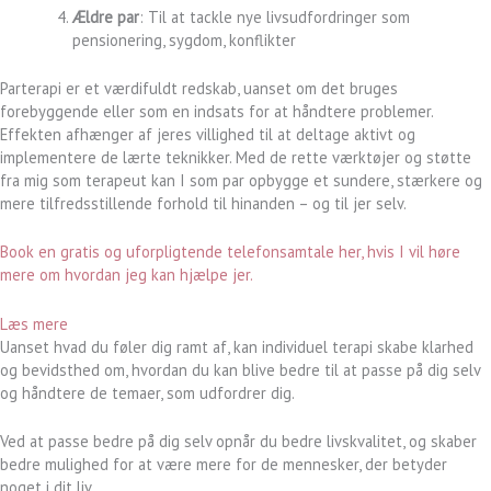
Ældre par
: Til at tackle nye livsudfordringer som
pensionering, sygdom, konflikter
Parterapi er et værdifuldt redskab, uanset om det bruges
forebyggende eller som en indsats for at håndtere problemer.
Effekten afhænger af jeres villighed til at deltage aktivt og
implementere de lærte teknikker. Med de rette værktøjer og støtte
fra mig som terapeut kan I som par opbygge et sundere, stærkere og
mere tilfredsstillende forhold til hinanden – og til jer selv.
Book en gratis og uforpligtende telefonsamtale her, hvis I vil høre
mere om hvordan jeg kan hjælpe jer.
Læs mere
Uanset hvad du føler dig ramt af, kan individuel terapi skabe klarhed
og bevidsthed om, hvordan du kan blive bedre til at passe på dig selv
og håndtere de temaer, som udfordrer dig.
Ved at passe bedre på dig selv opnår du bedre livskvalitet, og skaber
bedre mulighed for at være mere for de mennesker, der betyder
noget i dit liv.