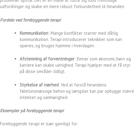
problemer opstår. Det er en måde at ruste sig mod fremtidige
udfordringer og skabe en mere robust forbundethed til hinanden.
Fordele ved forebyggende terapi
Kommunikation
: Mange konflikter starter med dårlig
kommunikation. Terapi introducerer teknikker som kan
opøves, og bruges hjemme i hverdagen.
Afstemning af forventninger
: Emner som økonomi, børn og
karriere kan skabe uenighed. Terapi hjælper med at få styr
på disse områder tidligt.
Styrkelse af nærhed
: Ved at forstå hinandens
følelsesmæssige behov og længsler kan par opbygge større
intimitet og samhørighed.
Eksempler på forebyggende terapi
Forebyggende terapi er især gavnligt for: