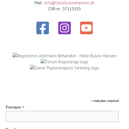
Mail:
info@hellebulowhansen.dk
CVR-nr: 37115193
Tilmeld nyhedsbrev
*
indicates required
*
Fornavn