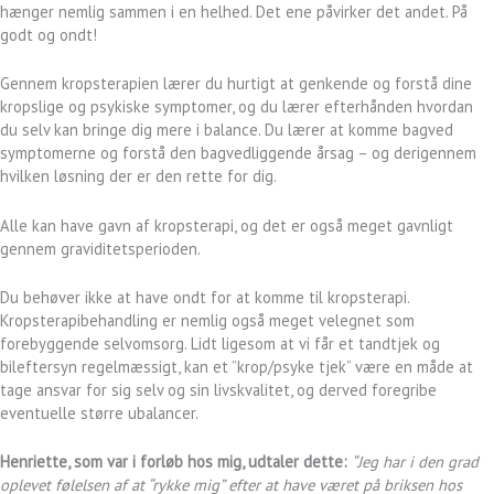
hænger nemlig sammen i en helhed. Det ene påvirker det andet. På
godt og ondt!
Gennem kropsterapien lærer du hurtigt at genkende og forstå dine
kropslige og psykiske symptomer, og du lærer efterhånden hvordan
du selv kan bringe dig mere i balance. Du lærer at komme bagved
symptomerne og forstå den bagvedliggende årsag – og derigennem
hvilken løsning der er den rette for dig.
Alle kan have gavn af kropsterapi, og det er også meget gavnligt
gennem graviditetsperioden.
Du behøver ikke at have ondt for at komme til kropsterapi.
Kropsterapibehandling er nemlig også meget velegnet som
forebyggende selvomsorg. Lidt ligesom at vi får et tandtjek og
bileftersyn regelmæssigt, kan et ”krop/psyke tjek” være en måde at
tage ansvar for sig selv og sin livskvalitet, og derved foregribe
eventuelle større ubalancer.
Henriette, som var i forløb hos mig, udtaler dette:
“Jeg har i den grad
oplevet følelsen af at “rykke mig” efter at have været på briksen hos