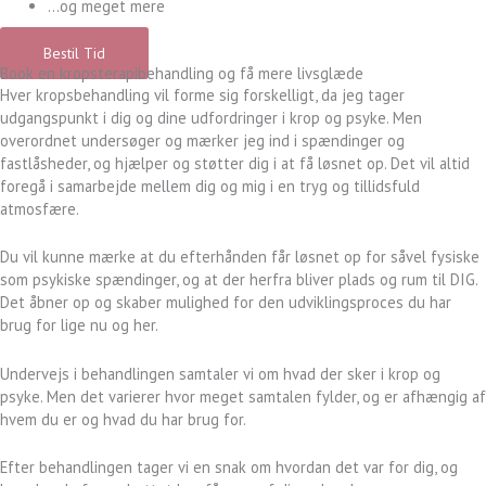
...og meget mere
Bestil Tid
Book en kropsterapibehandling og få mere livsglæde
Hver kropsbehandling vil forme sig forskelligt, da jeg tager
udgangspunkt i dig og dine udfordringer i krop og psyke. Men
overordnet undersøger og mærker jeg ind i spændinger og
fastlåsheder, og hjælper og støtter dig i at få løsnet op. Det vil altid
foregå i samarbejde mellem dig og mig i en tryg og tillidsfuld
atmosfære.
Du vil kunne mærke at du efterhånden får løsnet op for såvel fysiske
som psykiske spændinger, og at der herfra bliver plads og rum til DIG.
Det åbner op og skaber mulighed for den udviklingsproces du har
brug for lige nu og her.
Undervejs i behandlingen samtaler vi om hvad der sker i krop og
psyke. Men det varierer hvor meget samtalen fylder, og er afhængig af
hvem du er og hvad du har brug for.
Efter behandlingen tager vi en snak om hvordan det var for dig, og