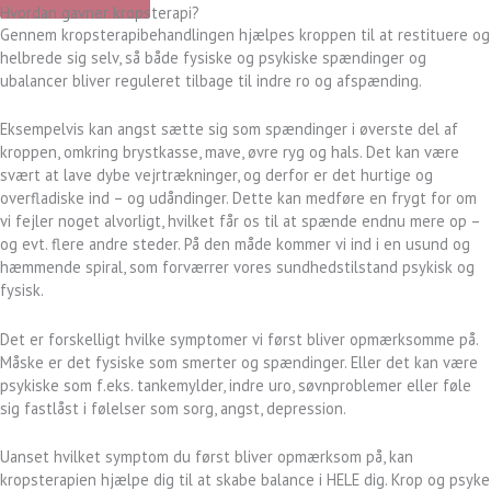
Hvordan gavner kropsterapi?
Gennem kropsterapibehandlingen hjælpes kroppen til at restituere og
helbrede sig selv, så både fysiske og psykiske spændinger og
ubalancer bliver reguleret tilbage til indre ro og afspænding.
Eksempelvis kan angst sætte sig som spændinger i øverste del af
kroppen, omkring brystkasse, mave, øvre ryg og hals. Det kan være
svært at lave dybe vejrtrækninger, og derfor er det hurtige og
overfladiske ind – og udåndinger. Dette kan medføre en frygt for om
vi fejler noget alvorligt, hvilket får os til at spænde endnu mere op –
og evt. flere andre steder. På den måde kommer vi ind i en usund og
hæmmende spiral, som forværrer vores sundhedstilstand psykisk og
fysisk.
Det er forskelligt hvilke symptomer vi først bliver opmærksomme på.
Måske er det fysiske som smerter og spændinger. Eller det kan være
psykiske som f.eks. tankemylder, indre uro, søvnproblemer eller føle
sig fastlåst i følelser som sorg, angst, depression.
Uanset hvilket symptom du først bliver opmærksom på, kan
kropsterapien hjælpe dig til at skabe balance i HELE dig. Krop og psyke