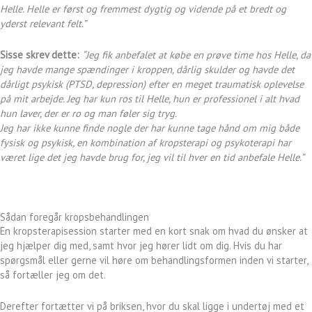
Helle. Helle er først og fremmest dygtig og vidende på et bredt og
yderst relevant felt.”
Sisse skrev dette:
“Jeg fik anbefalet at købe en prøve time hos Helle, da
jeg havde mange spændinger i kroppen, dårlig skulder og havde det
dårligt psykisk (PTSD, depression) efter en meget traumatisk oplevelse
på mit arbejde.
Jeg har kun ros til Helle, hun er professionel i alt hvad
hun laver, der er ro og man føler sig tryg.
Jeg har ikke kunne finde nogle der har kunne tage hånd om mig både
fysisk og psykisk, en kombination af kropsterapi og psykoterapi har
været lige det jeg havde brug for, jeg vil til hver en tid anbefale Helle.”
Sådan foregår kropsbehandlingen
En kropsterapisession starter med en kort snak om hvad du ønsker at
jeg hjælper dig med, samt hvor jeg hører lidt om dig. Hvis du har
spørgsmål eller gerne vil høre om behandlingsformen inden vi starter,
så fortæller jeg om det.
Derefter fortætter vi på briksen, hvor du skal ligge i undertøj med et