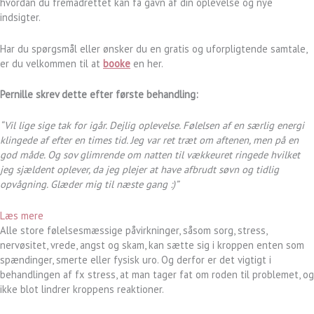
hvordan du fremadrettet kan få gavn af din oplevelse og nye
indsigter.
Har du spørgsmål eller ønsker du en gratis og uforpligtende samtale,
er du velkommen til at
booke
en her.
Pernille skrev dette efter første behandling:
“Vil lige sige tak for igår. Dejlig oplevelse. Følelsen af en særlig energi
klingede af efter en times tid. Jeg var ret træt om aftenen, men på en
god måde. Og sov glimrende om natten til vækkeuret ringede hvilket
jeg sjældent oplever, da jeg plejer at have afbrudt søvn og tidlig
opvågning. Glæder mig til næste gang :)”
Læs mere
Alle store følelsesmæssige påvirkninger, såsom sorg, stress,
nervøsitet, vrede, angst og skam, kan sætte sig i kroppen enten som
spændinger, smerte eller fysisk uro. Og derfor er det vigtigt i
behandlingen af fx stress, at man tager fat om roden til problemet, og
ikke blot lindrer kroppens reaktioner.