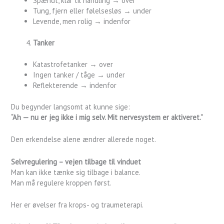
Spændt, klar til handling → over
Tung, fjern eller følelsesløs → under
Levende, men rolig → indenfor
Tanker
Katastrofetanker → over
Ingen tanker / tåge → under
Reflekterende → indenfor
Du begynder langsomt at kunne sige:
“Ah — nu er jeg ikke i mig selv. Mit nervesystem er aktiveret.”
Den erkendelse alene ændrer allerede noget.
Selvregulering – vejen tilbage til vinduet
Man kan ikke tænke sig tilbage i balance.
Man må regulere kroppen først.
Her er øvelser fra krops- og traumeterapi.