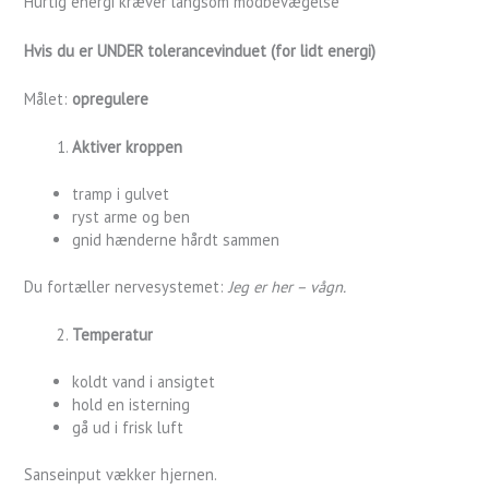
Hurtig energi kræver langsom modbevægelse
Hvis du er UNDER tolerancevinduet (for lidt energi)
Målet:
opregulere
Aktiver kroppen
tramp i gulvet
ryst arme og ben
gnid hænderne hårdt sammen
Du fortæller nervesystemet:
Jeg er her – vågn.
Temperatur
koldt vand i ansigtet
hold en isterning
gå ud i frisk luft
Sanseinput vækker hjernen.