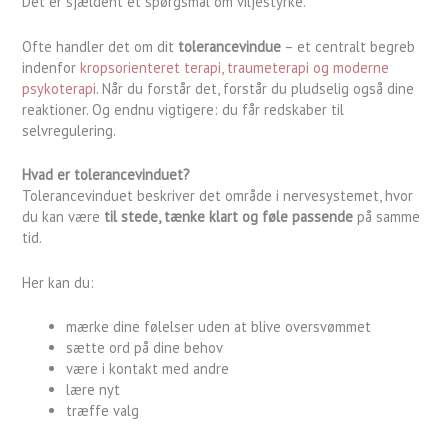
Det er sjældent et spørgsmål om viljestyrke.
Ofte handler det om dit
tolerancevindue
– et centralt begreb
indenfor
kropsorienteret terapi,
traumeterapi og moderne
psykoterapi
. Når du forstår det, forstår du pludselig også dine
reaktioner. Og endnu vigtigere: du får redskaber til
selvregulering.
Hvad er tolerancevinduet?
Tolerancevinduet beskriver det område i nervesystemet, hvor
du kan være
til stede, tænke klart og føle passende
på samme
tid.
Her kan du:
mærke dine følelser uden at blive oversvømmet
sætte ord på dine behov
være i kontakt med andre
lære nyt
træffe valg