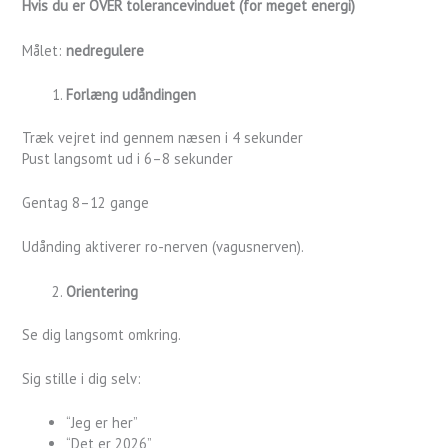
Hvis du er OVER tolerancevinduet (for meget energi)
Målet:
nedregulere
Forlæng udåndingen
Træk vejret ind gennem næsen i 4 sekunder
Pust langsomt ud i 6–8 sekunder
Gentag 8–12 gange
Udånding aktiverer ro-nerven (vagusnerven).
Orientering
Se dig langsomt omkring.
Sig stille i dig selv:
“Jeg er her”
“Det er 2026”