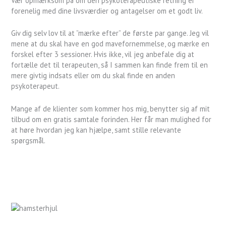
Vær opmærksom på om den psykoterapeutiske retning er
forenelig med dine livsværdier og antagelser om et godt liv.
Giv dig selv lov til at ”mærke efter” de første par gange. Jeg vil
mene at du skal have en god mavefornemmelse, og mærke en
forskel efter 3 sessioner. Hvis ikke, vil jeg anbefale dig at
fortælle det til terapeuten, så I sammen kan finde frem til en
mere givtig indsats eller om du skal finde en anden
psykoterapeut.
Mange af de klienter som kommer hos mig, benytter sig af mit
tilbud om en gratis samtale forinden. Her får man mulighed for
at høre hvordan jeg kan hjælpe, samt stille relevante
spørgsmål.