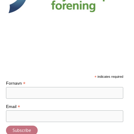
Tilmeld nyhedsbrev
*
indicates required
*
Fornavn
*
Email