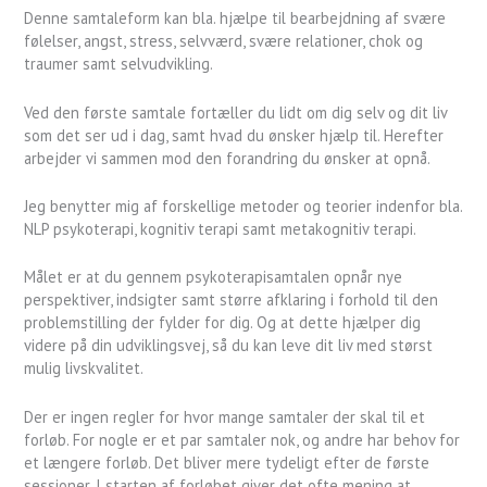
Denne samtaleform kan bla. hjælpe til bearbejdning af svære
følelser, angst, stress, selvværd, svære relationer, chok og
traumer samt selvudvikling.
Ved den første samtale fortæller du lidt om dig selv og dit liv
som det ser ud i dag, samt hvad du ønsker hjælp til. Herefter
arbejder vi sammen mod den forandring du ønsker at opnå.
Jeg benytter mig af forskellige metoder og teorier indenfor bla.
NLP psykoterapi, kognitiv terapi samt metakognitiv terapi.
Målet er at du gennem psykoterapisamtalen opnår nye
perspektiver, indsigter samt større afklaring i forhold til den
problemstilling der fylder for dig. Og at dette hjælper dig
videre på din udviklingsvej, så du kan leve dit liv med størst
mulig livskvalitet.
Der er ingen regler for hvor mange samtaler der skal til et
forløb. For nogle er et par samtaler nok, og andre har behov for
et længere forløb. Det bliver mere tydeligt efter de første
sessioner. I starten af forløbet giver det ofte mening at